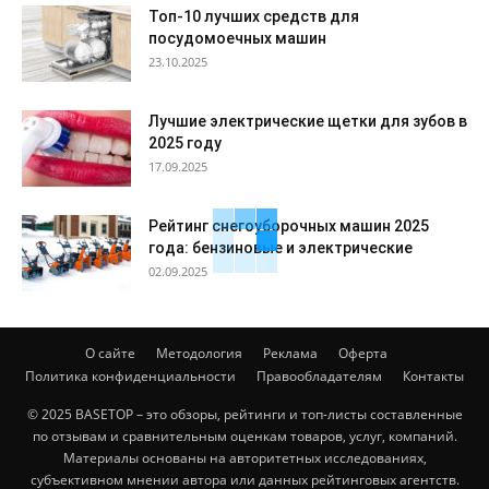
Топ-10 лучших средств для
посудомоечных машин
23.10.2025
Лучшие электрические щетки для зубов в
2025 году
17.09.2025
Рейтинг снегоуборочных машин 2025
года: бензиновые и электрические
02.09.2025
О сайте
Методология
Реклама
Оферта
Политика конфиденциальности
Правообладателям
Контакты
© 2025 BASETOP – это обзоры, рейтинги и топ-листы составленные
по отзывам и сравнительным оценкам товаров, услуг, компаний.
Материалы основаны на авторитетных исследованиях,
субъективном мнении автора или данных рейтинговых агентств.