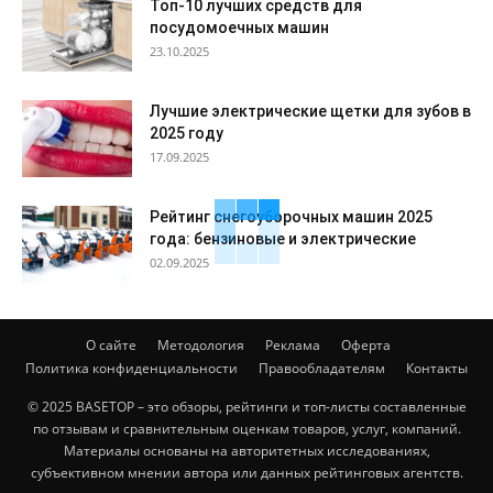
Топ-10 лучших средств для
посудомоечных машин
23.10.2025
Лучшие электрические щетки для зубов в
2025 году
17.09.2025
Рейтинг снегоуборочных машин 2025
года: бензиновые и электрические
02.09.2025
О сайте
Методология
Реклама
Оферта
Политика конфиденциальности
Правообладателям
Контакты
© 2025 BASETOP – это обзоры, рейтинги и топ-листы составленные
по отзывам и сравнительным оценкам товаров, услуг, компаний.
Материалы основаны на авторитетных исследованиях,
субъективном мнении автора или данных рейтинговых агентств.