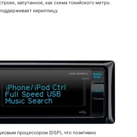
троек, запутанное, как схема токийского метро.
е поддерживает кириллицу.
уковым процессором (DSP), что позитивно