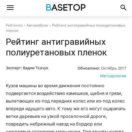
Рейтинги
Автомобили
Рейтинг антигравийных полиуретановых
пленок
Рейтинг антигравийных
полиуретановых пленок
Эксперт:
Вадим Ткачук
Обновлено:
Октябрь 2017
Методология
Кузов машины во время движения постоянно
подвергается воздействию камешков, щебня и грязи,
вылетающих из-под передних колес или из-под колес
впереди идущего авто. К тому же его могут оцарапать
ветки деревьев на узкой проселочной дороге,
повредить небрежный наезд на бордюр или
шкодливые соседские мальчишки. Для защиты кузова