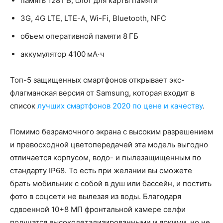
память 128 ГБ, слот для карты памяти
3G, 4G LTE, LTE-A, Wi-Fi, Bluetooth, NFC
объем оперативной памяти 8 ГБ
аккумулятор 4100 мА⋅ч
Топ-5 защищенных смартфонов открывает экс-
флагманская версия от Samsung, которая входит в
список
лучших смартфонов 2020 по цене и качеству
.
Помимо безрамочного экрана с высоким разрешением
и превосходной цветопередачей эта модель выгодно
отличается корпусом, водо- и пылезащищенным по
стандарту IP68. То есть при желании вы сможете
брать мобильник с собой в душ или бассейн, и постить
фото в соцсети не вылезая из воды. Благодаря
сдвоенной 10+8 МП фронтальной камере селфи
получатся высокодетализированными и яркими, но не