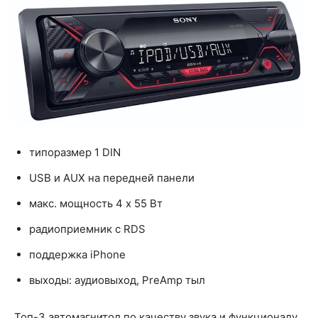
типоразмер 1 DIN
USB и AUX на передней панели
макс. мощность 4 x 55 Вт
радиоприемник с RDS
поддержка iPhone
выходы: аудиовыход, PreAmp тыл
Топ-3 автомагнитол по качеству звука и функционалу