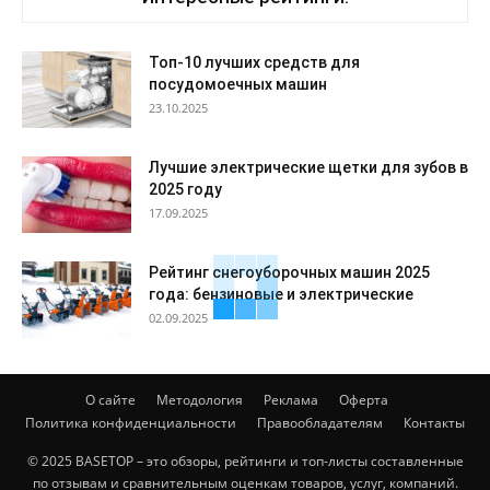
Топ-10 лучших средств для
посудомоечных машин
23.10.2025
Лучшие электрические щетки для зубов в
2025 году
17.09.2025
Рейтинг снегоуборочных машин 2025
года: бензиновые и электрические
02.09.2025
О сайте
Методология
Реклама
Оферта
Политика конфиденциальности
Правообладателям
Контакты
© 2025 BASETOP – это обзоры, рейтинги и топ-листы составленные
по отзывам и сравнительным оценкам товаров, услуг, компаний.