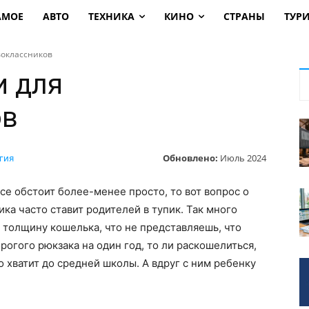
АМОЕ
АВТО
ТЕХНИКА
КИНО
СТРАНЫ
ТУР
воклассников
и для
ов
Обновлено:
Июль 2024
гия
се обстоит более-менее просто, то вот вопрос о
ика часто ставит родителей в тупик. Так много
и толщину кошелька, что не представляешь, что
рогого рюкзака на один год, то ли раскошелиться,
о хватит до средней школы. А вдруг с ним ребенку