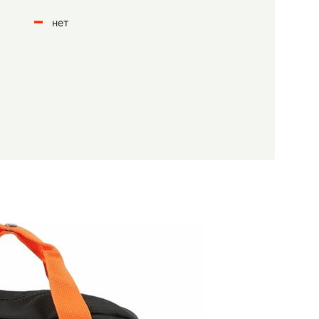
нет
о