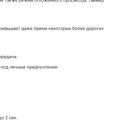
й также режим отложенного просмотра, таймер
превышает даже прием некоторых более дорогих
ередачи.
 под личные предпочтения.
о 2 сек.