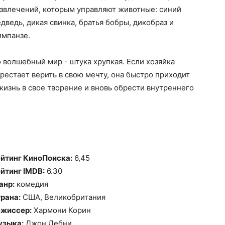
звлечений, которым управляют животные: синий
дведь, дикая свинка, братья бобры, дикобраз и
мпанзе.
 волшебный мир - штука хрупкая. Если хозяйка
рестает верить в свою мечту, она быстро приходит
жизнь в свое творение и вновь обрести внутреннего
йтинг КиноПоиска:
6,45
йтинг IMDB:
6.30
анр:
комедия
рана:
США, Великобритания
жиссер:
Хармони Корин
узыка:
Джон Дебни