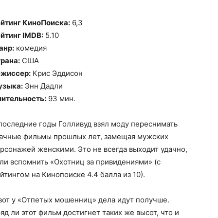
йтинг КиноПоиска:
6,3
йтинг IMDB:
5.10
анр:
комедия
рана:
США
жиссер:
Крис Эддисон
узыка:
Энн Дадли
ительность:
93 мин.
последние годы Голливуд взял моду переснимать
ачные фильмы прошлых лет, замещая мужских
рсонажей женскими. Это не всегда выходит удачно,
ли вспомнить «Охотниц за привидениями» (с
йтингом на Кинопоиске 4.4 балла из 10).
вот у «Отпетых мошенниц» дела идут получше.
яд ли этот фильм достигнет таких же высот, что и