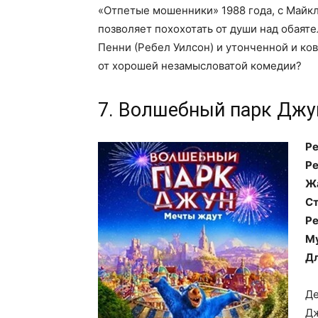
«Отпетые мошенники» 1988 года, с Майк
позволяет похохотать от души над обая
Пенни (Ребел Уилсон) и утонченной и ко
от хорошей незамысловатой комедии?
7. Волшебный парк Джу
Ре
Ре
Ж
Ст
Ре
М
Дл
Де
Дж