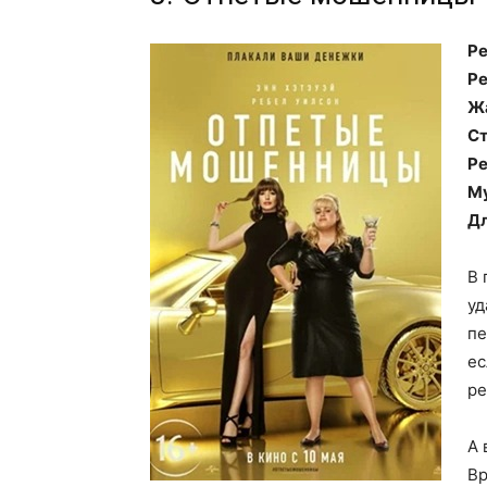
Ре
Ре
Ж
Ст
Ре
М
Дл
В 
уд
пе
ес
ре
А 
Вр