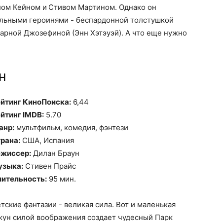
лом Кейном и Стивом Мартином. Однако он
тельными героинями - беспардонной толстушкой
варной Джозефиной (Энн Хэтэуэй). А что еще нужно
н
йтинг КиноПоиска:
6,44
йтинг IMDB:
5.70
анр:
мультфильм, комедия, фэнтези
рана:
США, Испания
жиссер:
Дилан Браун
узыка:
Стивен Прайс
ительность:
95 мин.
тские фантазии - великая сила. Вот и маленькая
ун силой воображения создает чудесный Парк