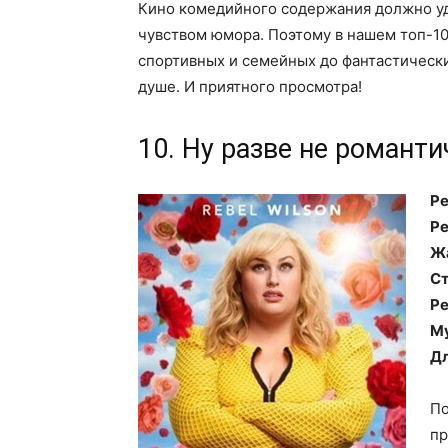
Кино комедийного содержания должно у
чувством юмора. Поэтому в нашем топ-10
спортивных и семейных до фантастически
душе. И приятного просмотра!
10. Ну разве не романти
Ре
Ре
Ж
Ст
Ре
М
Дл
По
пр