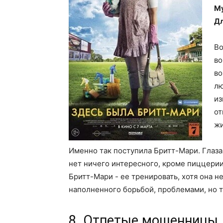
М
Дл
Во
во
во
лю
из
от
жи
Именно так поступила Бритт-Мари. Глаза 
нет ничего интересного, кроме пиццерии
Бритт-Мари - ее тренировать, хотя она н
наполненного борьбой, проблемами, но 
8. Отпетые мошенницы