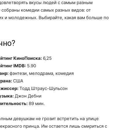
довлетворять вкусы людей с самым разным
 собраны комедии самых разных видов: от
х и молодежных. Выбирайте, какая вам больше по
чно?
йтинг КиноПоиска:
6,25
йтинг IMDB:
5.90
анр:
фэнтези, мелодрама, комедия
рана:
США
жиссер:
Тодд Штраус-Шульсон
узыка:
Джон Дебни
ительность:
89 мин.
лным девушкам не грозит встретить на улице
екрасного принца. Им остается лишь смириться с