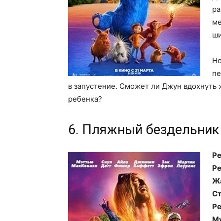
ра
ме
ши
Но
пе
в запустение. Сможет ли Джун вдохнуть 
ребенка?
6. Пляжный бездельник
Ре
Ре
Ж
Ст
Ре
М