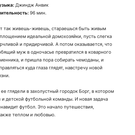
узыка:
Джиндж Анвик
ительность:
96 мин.
т так живешь-живешь, стараешься быть живым
площением идеальной домохозяйки, пусть слегка
рчливой и придирчивой. А потом оказывается, что
бящий муж в одночасье превратился в коварного
менника, и пришла пора собирать чемоданы, и
правляться куда глаза глядят, навстречу новой
зни.
ее глядели в захолустный городок Борг, в котором
 и детской футбольной команды. И новая задача
енавидит футбол. Это начало путешествия,
также теплом и любовью.