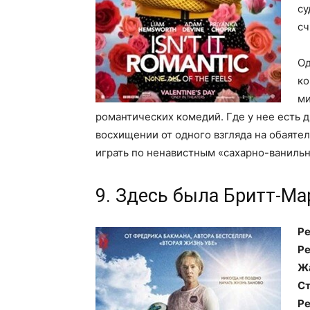
су
сч
Од
ко
ми
романтических комедий. Где у нее есть д
восхищении от одного взгляда на обаят
играть по ненавистным «сахарно-ваниль
9. Здесь была Бритт-Ма
Ре
Ре
Ж
Ст
Ре