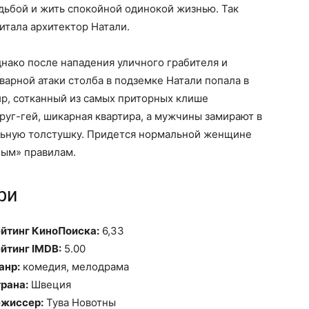
дьбой и жить спокойной одинокой жизнью. Так
итала архитектор Натали.
нако после нападения уличного грабителя и
варной атаки столба в подземке Натали попала в
р, сотканный из самых приторных клише
руг-гей, шикарная квартира, а мужчины замирают в
ельную толстушку. Придется нормальной женщине
ным» правилам.
ри
йтинг КиноПоиска:
6,33
йтинг IMDB:
5.00
анр:
комедия, мелодрама
рана:
Швеция
жиссер:
Тува Новотны