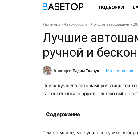
ПОДБОРКИ
С
Рейтинги
Автомобили
Лучшие автошампуни 202
Лучшие автошам
ручной и беско
Эксперт:
Вадим Ткачук
Методология
Поиск лучшего автошампуня является кл
как новенький снаружи. Однако выбор за
Содержание
Тем не менее, мне удалось сузить выбор