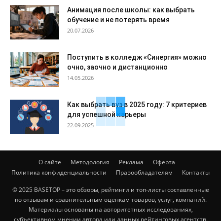
Анимация после школы: как выбрать
обучение и не потерять время
20.07.2026
Поступить в колледж «Синергия» можно
очно, заочно и дистанционно
14.05.2026
Как выбрать вуз в 2025 году: 7 критериев
для успешной карьеры
22.09.2025
О сайте
Методология
Реклама
Оферта
Политика конфиденциальности
Правообладателям
Контакты
© 2025 BASETOP – это обзоры, рейтинги и топ-листы составленные
по отзывам и сравнительным оценкам товаров, услуг, компаний.
Материалы основаны на авторитетных исследованиях,
субъективном мнении автора или данных рейтинговых агентств.