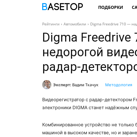
ПОДБОРКИ
С
Рейтинги
Автомобили
Digma Freedrive 710 — н
Digma Freedrive
недорогой виде
радар-детектор
Эксперт:
Вадим Ткачук
Методология
Видеорегистратор с радар-детектором Fr
электроники DIGMA станет надёжным сп
Комбинированное устройство не только 
машиной в высоком качестве, но и заран