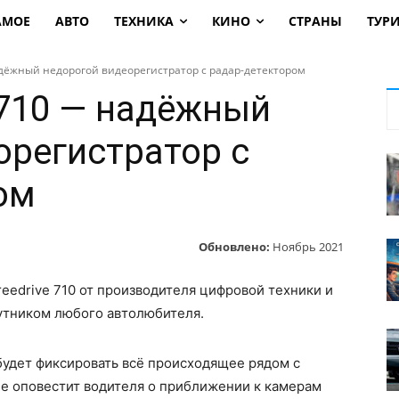
АМОЕ
АВТО
ТЕХНИКА
КИНО
СТРАНЫ
ТУР
адёжный недорогой видеорегистратор с радар-детектором
 710 — надёжный
орегистратор с
ом
Обновлено:
Ноябрь 2021
eedrive 710 от производителя цифровой техники и
утником любого автолюбителя.
будет фиксировать всё происходящее рядом с
ее оповестит водителя о приближении к камерам