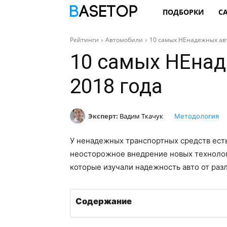
ПОДБОРКИ
С
Рейтинги
Автомобили
10 самых НЕнадежных ав
10 самых НЕна
2018 года
Эксперт:
Вадим Ткачук
Методология
У ненадежных транспортных средств есть
неосторожное внедрение новых технолог
которые изучали надежность авто от раз
Содержание