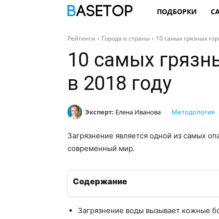
ПОДБОРКИ
С
Рейтинги
Города и страны
10 самых грязных гор
10 самых грязн
в 2018 году
Эксперт:
Елена Иванова
Методология
Загрязнение является одной из самых оп
современный мир.
Содержание
Загрязнение воды вызывает кожные бо