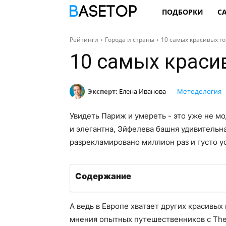
ПОДБОРКИ
С
Рейтинги
Города и страны
10 самых красивых г
10 самых краси
Эксперт:
Елена Иванова
Методология
Увидеть Париж и умереть - это уже не мо
и элегантна, Эйфелева башня удивительна
разрекламировано миллион раз и густо у
Содержание
А ведь в Европе хватает других красивых
мнения опытных путешественников с The Wo