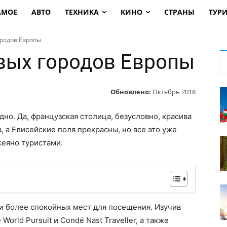
АМОЕ
АВТО
ТЕХНИКА
КИНО
СТРАНЫ
ТУР
ородов Европы
вых городов Европы
Обновлено:
Октябрь 2018
дно. Да, французская столица, безусловно, красива
, а Елисейские поля прекрасны, но все это уже
сеяно туристами.
 и более спокойных мест для посещения. Изучив
rld Pursuit и Condé Nast Traveller, а также