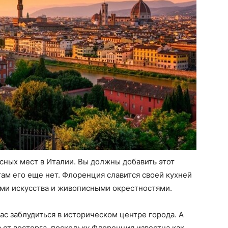
сных мест в Италии. Вы должны добавить этот
там его еще нет. Флоренция славится своей кухней
ями искусства и живописными окрестностями.
ас заблудиться в историческом центре города. А
 от восторга, поскольку Флоренция известна как