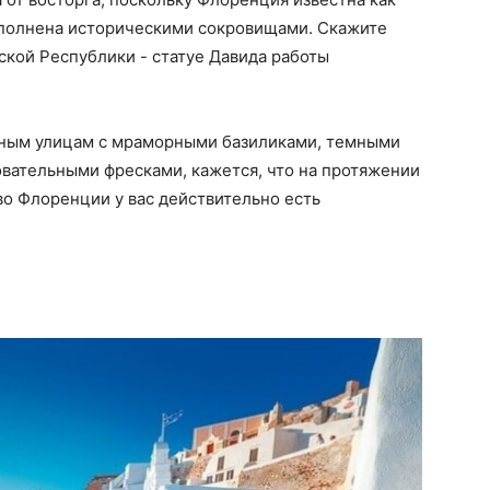
аполнена историческими сокровищами. Скажите
кой Республики - статуе Давида работы
нным улицам с мраморными базиликами, темными
овательными фресками, кажется, что на протяжении
во Флоренции у вас действительно есть