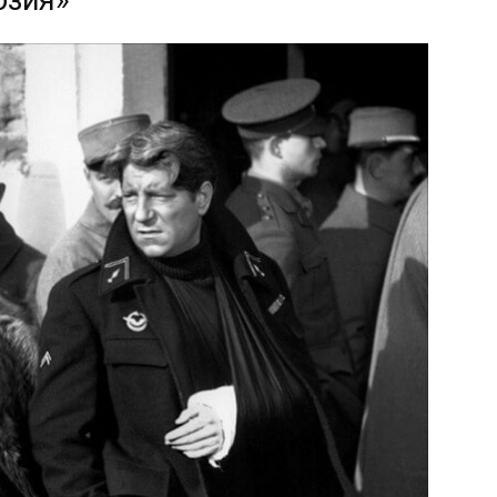
юзия»