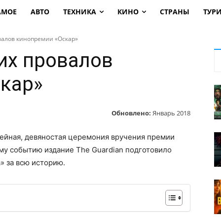
АМОЕ
АВТО
ТЕХНИКА
КИНО
СТРАНЫ
ТУР
валов кинопремии «Оскар»
их провалов
кар»
Обновлено:
Январь 2018
лейная, девяностая церемония вручения премии
ому событию издание The Guardian подготовило
» за всю историю.