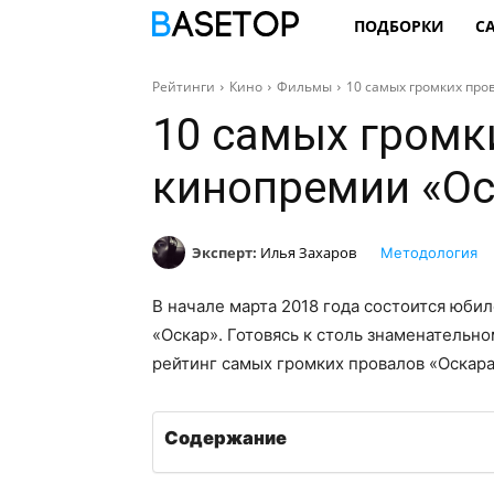
ПОДБОРКИ
С
Рейтинги
Кино
Фильмы
10 самых громких про
10 самых громк
кинопремии «Ос
Эксперт:
Илья Захаров
Методология
В начале марта 2018 года состоится юби
«Оскар». Готовясь к столь знаменательн
рейтинг самых громких провалов «Оскара
Содержание