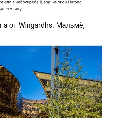
ению в небоскребе Шард, из окон Hutong
ую столицу.
ia от Wingårdhs. Мальмё,