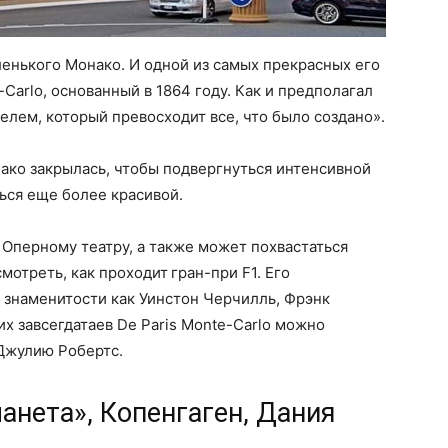
ленького Монако. И одной из самых прекрасных его
Carlo, основанный в 1864 году. Как и предполагал
телем, который превосходит все, что было создано».
нако закрылась, чтобы подвергнуться интенсивной
ься еще более красивой.
 Оперному театру, а также может похвастаться
отреть, как проходит гран-при F1. Его
 знаменитости как Уинстон Черчилль, Фрэнк
х завсегдатаев De Paris Monte-Carlo можно
 Джулию Робертс.
анета», Копенгаген, Дания