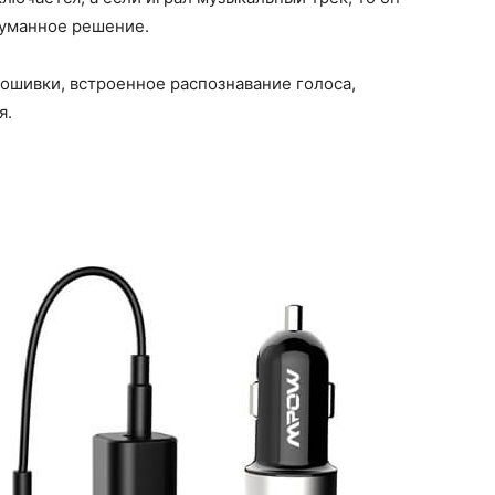
думанное решение.
рошивки, встроенное распознавание голоса,
я.