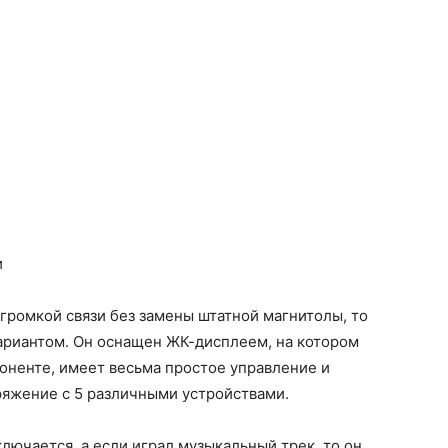
и
громкой связи без замены штатной магнитолы, то
вариантом. Он оснащен ЖК-дисплеем, на котором
ненте, имеет весьма простое управление и
яжение с 5 различными устройствами.
лючается, а если играл музыкальный трек, то он