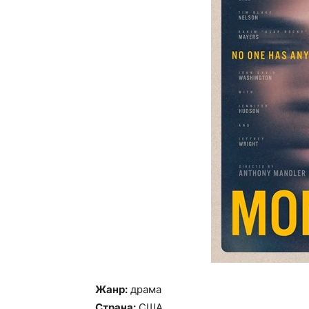
Жанр:
драма
Страна:
США