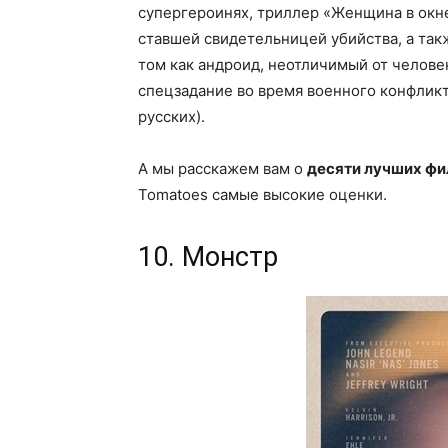
супергероинях, триллер «Женщина в окн
ставшей свидетельницей убийства, а так
том как андроид, неотличимый от челове
спецзадание во время военного конфликт
русских).
А мы расскажем вам о
десяти лучших фил
Tomatoes самые высокие оценки.
10. Монстр