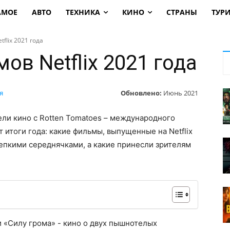
АМОЕ
АВТО
ТЕХНИКА
КИНО
СТРАНЫ
ТУР
flix 2021 года
ов Netflix 2021 года
Обновлено:
Июнь 2021
я
ели кино с Rotten Tomatoes – международного
 итоги года: какие фильмы, выпущенные на Netflix
крепкими середнячками, а какие принесли зрителям
 «Силу грома» - кино о двух пышнотелых