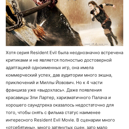
Хотя серия Resident Evil была неоднозначно встречена
критиками и не является полностью достоверной
адаптацией одноименных игр, она имела
коммерческий успех, дав аудитории много экшна,
приключений и Миллы Йовович. Но к 4 части
франшиза уже «выдохлась». Даже появления
красавицы Эли Лартер, харизматичного Палача и
хорошего саундтрека оказалось недостаточно для
того, чтобы снять с фильма статус наименее
интересного Resident Evil Movie. В сценарии много
«отсебятины», много затянутых сцен, зато мало