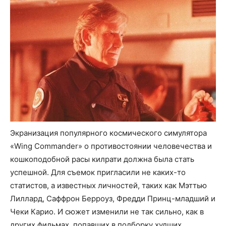
Экранизация популярного космического симулятора
«Wing Commander» о противостоянии человечества и
кошкоподобной расы килрати должна была стать
успешной. Для съемок пригласили не каких-то
статистов, а известных личностей, таких как Мэттью
Лиллард, Саффрон Берроуз, Фредди Принц-младший и
Чеки Карио. И сюжет изменили не так сильно, как в
других фильмах, попавших в подборку худших