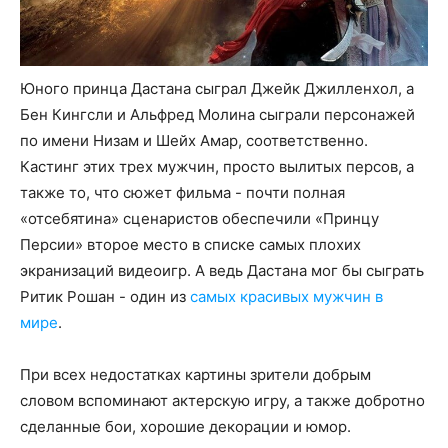
Юного принца Дастана сыграл Джейк Джилленхол, а
Бен Кингсли и Альфред Молина сыграли персонажей
по имени Низам и Шейх Амар, соответственно.
Кастинг этих трех мужчин, просто вылитых персов, а
также то, что сюжет фильма - почти полная
«отсебятина» сценаристов обеспечили «Принцу
Персии» второе место в списке самых плохих
экранизаций видеоигр. А ведь Дастана мог бы сыграть
Ритик Рошан - один из
самых красивых мужчин в
мире
.
При всех недостатках картины зрители добрым
словом вспоминают актерскую игру, а также добротно
сделанные бои, хорошие декорации и юмор.