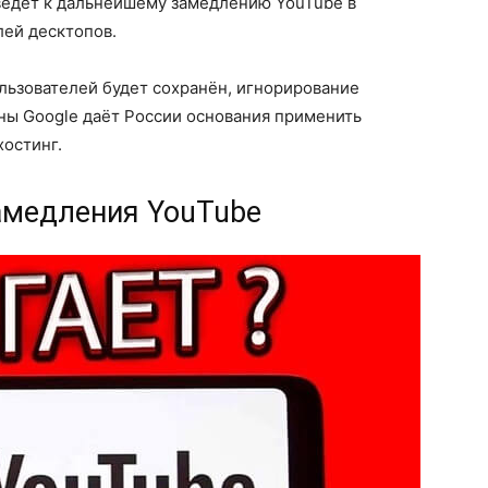
ведет к дальнейшему замедлению YouTube в
лей десктопов.
ользователей будет сохранён, игнорирование
ны Google даёт России основания применить
хостинг.
амедления YouTube