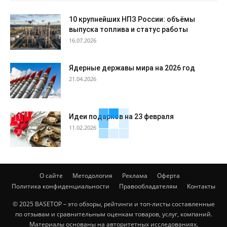
10 крупнейших НПЗ России: объёмы
выпуска топлива и статус работы
16.07.2026
Ядерные державы мира на 2026 год
21.04.2026
Идеи подарков на 23 февраля
11.02.2026
О сайте
Методология
Реклама
Оферта
Политика конфиденциальности
Правообладателям
Контакты
© 2025 BASETOP – это обзоры, рейтинги и топ-листы составленные
по отзывам и сравнительным оценкам товаров, услуг, компаний.
Материалы основаны на авторитетных исследованиях,