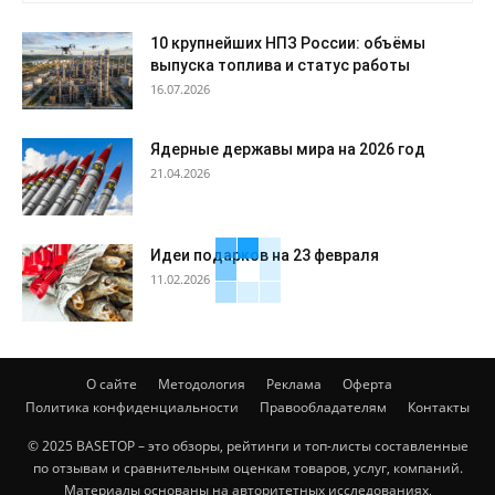
10 крупнейших НПЗ России: объёмы
выпуска топлива и статус работы
16.07.2026
Ядерные державы мира на 2026 год
21.04.2026
Идеи подарков на 23 февраля
11.02.2026
О сайте
Методология
Реклама
Оферта
Политика конфиденциальности
Правообладателям
Контакты
© 2025 BASETOP – это обзоры, рейтинги и топ-листы составленные
по отзывам и сравнительным оценкам товаров, услуг, компаний.
Материалы основаны на авторитетных исследованиях,