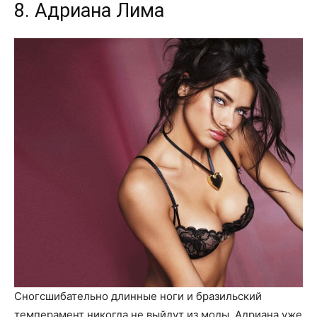
8. Адриана Лима
Сногсшибательно длинные ноги и бразильский
темперамент никогда не выйдут из моды. Адриана уже