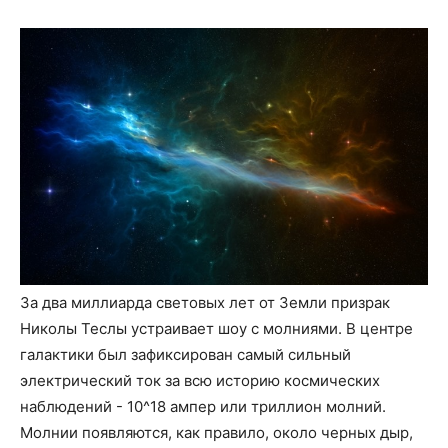
За два миллиарда световых лет от Земли призрак
Николы Теслы устраивает шоу с молниями. В центре
галактики был зафиксирован самый сильный
электрический ток за всю историю космических
наблюдений - 10^18 ампер или триллион молний.
Молнии появляются, как правило, около черных дыр,