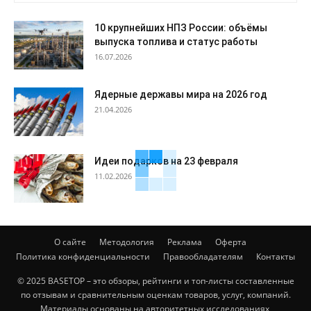
10 крупнейших НПЗ России: объёмы
выпуска топлива и статус работы
16.07.2026
Ядерные державы мира на 2026 год
21.04.2026
Идеи подарков на 23 февраля
11.02.2026
О сайте
Методология
Реклама
Оферта
Политика конфиденциальности
Правообладателям
Контакты
© 2025 BASETOP – это обзоры, рейтинги и топ-листы составленные
по отзывам и сравнительным оценкам товаров, услуг, компаний.
Материалы основаны на авторитетных исследованиях,