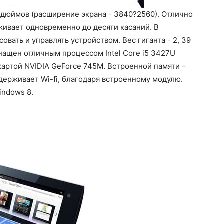
дюймов (расширение экрана - 3840?2560). Отлично
ивает одновременно до десяти касаний. В
овать и управлять устройством. Вес гиганта - 2, 39
оснащен отличным процессом Intel Core i5 3427U
картой NVIDIA GeForce 745M. Встроенной памяти –
оддерживает Wi-fi, благодаря встроенному модулю.
indows 8.