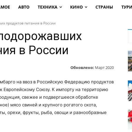
АМОЕ
АВТО
ТЕХНИКА
КИНО
СТРАНЫ
ТУР
их продуктов питания в России
 подорожавших
ния в России
Обновлено:
Март 2020
эмбарго на ввоз в Российскую Федерацию продуктов
к Европейскому Союзу. К импорту на территорию
родукция, свежее и подвергшееся обработке
ое) мясо свиней и крупного рогатого скота,
ы, орехи, фрукты, рыба, овощи и разнообразные