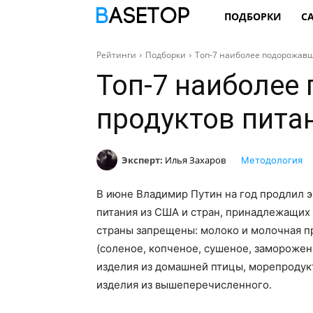
ПОДБОРКИ
С
Рейтинги
Подборки
Топ-7 наиболее подорожавш
Топ-7 наиболее
продуктов пита
Эксперт:
Илья Захаров
Методология
В июне Владимир Путин на год продлил 
питания из США и стран, принадлежащих 
страны запрещены: молоко и молочная п
(соленое, копченое, сушеное, замороженн
изделия из домашней птицы, морепродукт
изделия из вышеперечисленного.