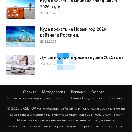
Куда поехать на майские праздники в
2026 году
21.04.2026
Куда поехать на Новый год 2026 —
рейтинг в России и...
26.12.2025
Лучшие кровати-раскладушки 2025 года
25.03.2025
О сайте
Методология
Реклама
Оферта
Политика конфиденциальности
Правообладателям
Контакты
© 2025 BASETOP – это обзоры, рейтинги и топ-листы составленные
по отзывам и сравнительным оценкам товаров, услуг, компаний.
Материалы основаны на авторитетных исследованиях,
субъективном мнении автора или данных рейтинговых агентств.