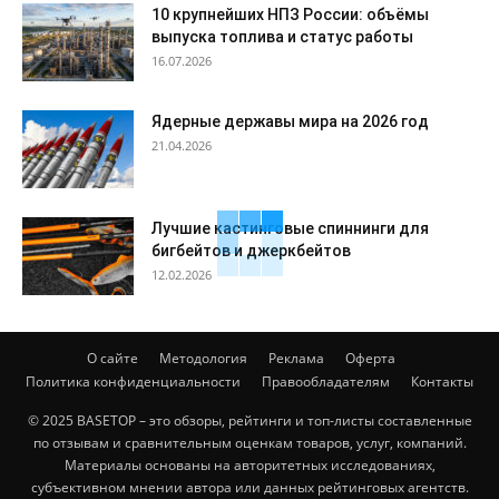
10 крупнейших НПЗ России: объёмы
выпуска топлива и статус работы
16.07.2026
Ядерные державы мира на 2026 год
21.04.2026
Лучшие кастинговые спиннинги для
бигбейтов и джеркбейтов
12.02.2026
О сайте
Методология
Реклама
Оферта
Политика конфиденциальности
Правообладателям
Контакты
© 2025 BASETOP – это обзоры, рейтинги и топ-листы составленные
по отзывам и сравнительным оценкам товаров, услуг, компаний.
Материалы основаны на авторитетных исследованиях,
субъективном мнении автора или данных рейтинговых агентств.