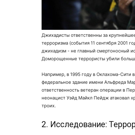
Джихадисты ответственны за крупнейшее
терроризма (события 11 сентября 2001 го
джихадизм - не главный смертоносный и
Доморощенные террористы убили больш
Например, в 1995 году в Оклахома-Сити 
федеральное здание имени Альфреда Марр
ответственность ветеран операции в Пер
неонацист Уэйд Майкл Пейдж атаковал хр
троих.
2. Исследование: Терро