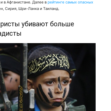
, и в Афганистане. Далее в
рейтинге самых опасных
н, Сирия, Шри-Ланка и Таиланд.
ористы убивают больше
адисты