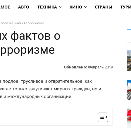
АМОЕ
АВТО
ТЕХНИКА
КИНО
СТРАНЫ
ТУР
 современном терроризме
ых фактов о
ерроризме
Обновлено:
Февраль 2019
 подлое, трусливое и отвратительное, как
и не только запугивают мирных граждан, но и
тв и международных организаций.