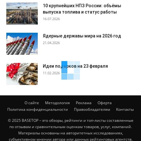
10 крупнейших НПЗ России: объёмы
выпуска топлива и статус работы
16.07.2026
Ядерные державы мира на 2026 год
21.04.2026
Идеи подарков на 23 февраля
11.02.2026
О сайте
Методология
Реклама
Оферта
Политика конфиденциальности
Правообладателям
Контакты
© 2025 BASETOP – это обзоры, рейтинги и топ-листы составленные
по отзывам и сравнительным оценкам товаров, услуг, компаний.
Материалы основаны на авторитетных исследованиях,
субъективном мнении автора или данных рейтинговых агентств.