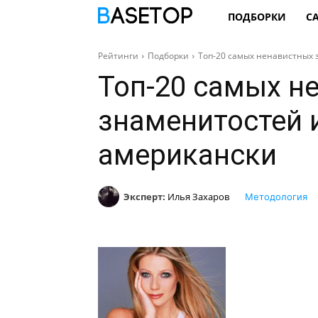
ПОДБОРКИ
С
Рейтинги
Подборки
Топ-20 самых ненавистных 
Топ-20 самых н
знаменитостей 
американски
Эксперт:
Илья Захаров
Методология