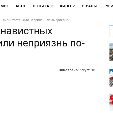
АМОЕ
АВТО
ТЕХНИКА
КИНО
СТРАНЫ
ТУР
знаменитостей или неприязнь по-американски
енавистных
или неприязнь по-
Обновлено:
Август 2018