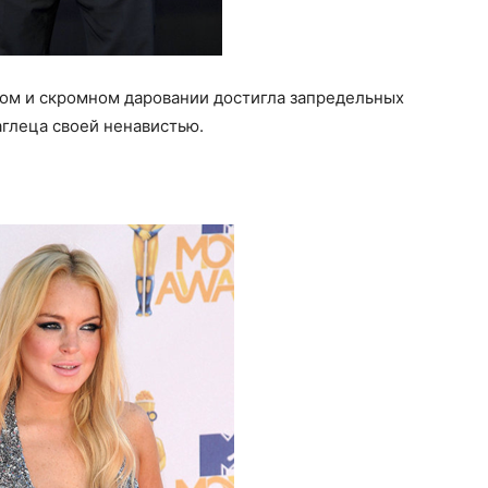
ном и скромном даровании достигла запредельных
аглеца своей ненавистью.