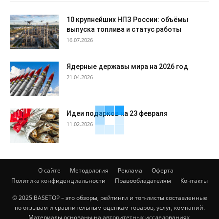
10 крупнейших НПЗ России: объёмы
выпуска топлива и статус работы
16.07.2026
Ядерные державы мира на 2026 год
21.04.2026
Идеи подарков на 23 февраля
11.02.2026
О сайте
Методология
Реклама
Оферта
Политика конфиденциальности
Правообладателям
Контакты
© 2025 BASETOP – это обзоры, рейтинги и топ-листы составленные
по отзывам и сравнительным оценкам товаров, услуг, компаний.
Материалы основаны на авторитетных исследованиях,