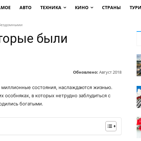
АМОЕ
АВТО
ТЕХНИКА
КИНО
СТРАНЫ
ТУР
 бездомными
оторые были
Обновлено:
Август 2018
е миллионные состояния, наслаждаются жизнью.
х особняках, в которых нетрудно заблудиться с
одились богатыми.