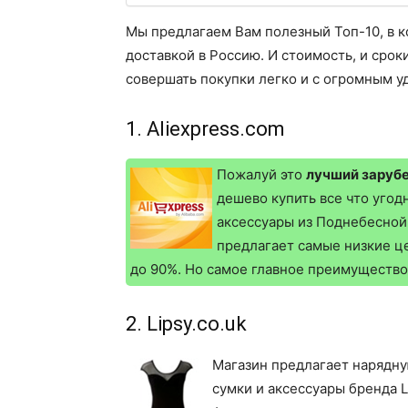
Мы предлагаем Вам полезный Топ-10, в 
доставкой в Россию. И стоимость, и срок
совершать покупки легко и с огромным у
1. Aliexpress.com
Пожалуй это
лучший заруб
дешево купить все что угод
аксессуары из Поднебесной,
предлагает самые низкие ц
до 90%. Но самое главное преимущество
2. Lipsy.co.uk
Магазин предлагает нарядну
сумки и аксессуары бренда L