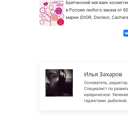
Британский магазин космети
в Россию любого заказа от 6
марки (DIOR, Decleor, Cachar
Илья Захаров
Основатель, редактор
Специалист по развит
юридическое. Увлекае
гаджетами, рыбалкой,