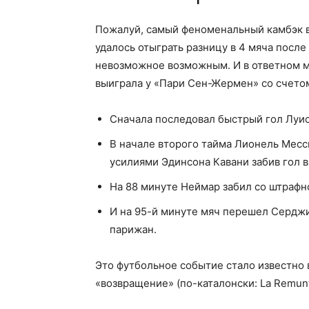
Пожалуй, самый феноменальный камбэк в
удалось отыграть разницу в 4 мяча после
невозможное возможным. И в ответном ма
выиграла у «Пари Сен-Жермен» со счетом
Сначала последовал быстрый гол Луис
В начале второго тайма Лионель Месс
усилиями Эдинсона Кавани забив гол в
На 88 минуте Неймар забил со штрафно
И на 95-й минуте мяч перешел Серджи
парижан.
Это футбольное событие стало известно 
«возвращение» (по-каталонски: La Remunt