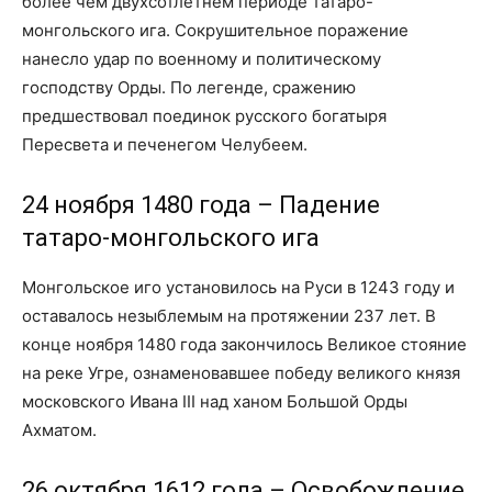
более чем двухсотлетнем периоде татаро-
монгольского ига. Сокрушительное поражение
нанесло удар по военному и политическому
господству Орды. По легенде, сражению
предшествовал поединок русского богатыря
Пересвета и печенегом Челубеем.
24 ноября 1480 года – Падение
татаро-монгольского ига
Монгольское иго установилось на Руси в 1243 году и
оставалось незыблемым на протяжении 237 лет. В
конце ноября 1480 года закончилось Великое стояние
на реке Угре, ознаменовавшее победу великого князя
московского Ивана III над ханом Большой Орды
Ахматом.
26 октября 1612 года – Освобождение