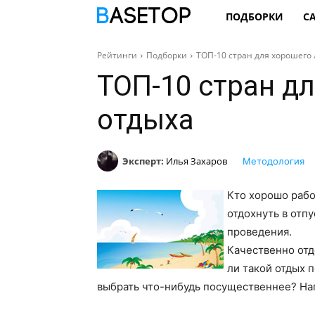
ПОДБОРКИ
С
Рейтинги
Подборки
ТОП-10 стран для хорошего 
ТОП-10 стран дл
отдыха
Эксперт:
Илья Захаров
Методология
Кто хорошо рабо
отдохнуть в отп
проведения.
Качественно отд
ли такой отдых
выбрать что-нибудь посущественнее? Н