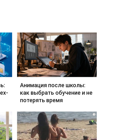
ь:
Анимация после школы:
ех-
как выбрать обучение и не
потерять время
i