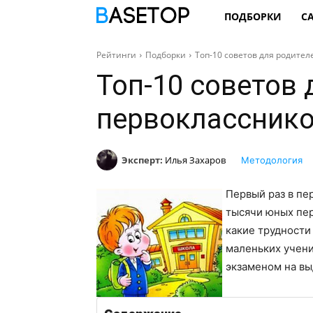
ПОДБОРКИ
С
Рейтинги
Подборки
Топ-10 советов для родител
Топ-10 советов 
первоклассник
Эксперт:
Илья Захаров
Методология
Первый раз в пе
тысячи юных пер
какие трудности
маленьких учени
экзаменом на вы