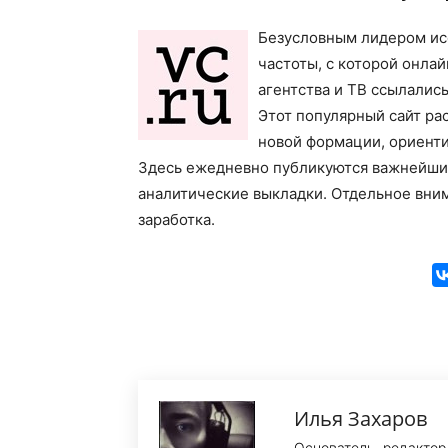
Безусловным лидером ис
частоты, с которой онла
агентства и ТВ ссылалис
Этот популярный сайт ра
новой формации, ориенти
Здесь ежедневно публикуются важнейшие
аналитические выкладки. Отдельное вни
заработка.
Илья Захаров
Основатель, редактор