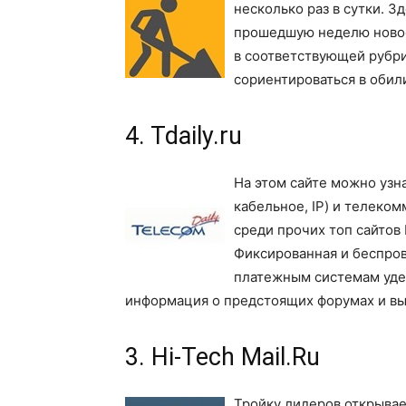
несколько раз в сутки. З
прошедшую неделю новост
в соответствующей рубр
сориентироваться в обил
4. Tdaily.ru
На этом сайте можно узн
кабельное, IP) и телеко
среди прочих топ сайтов
Фиксированная и беспров
платежным системам уде
информация о предстоящих форумах и вы
3. Hi-Tech Mail.Ru
Тройку лидеров открывает