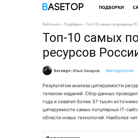
ПОДБОРКИ
С
Рейтинги
Подборки
Топ-10 самых популярных IT
Топ-10 самых по
ресурсов Росси
Эксперт:
Илья Захаров
Методология
Результатом анализа цитируемости ресур
телеком-изданий. Сбор данных проводилс
года и охватил более 37 тысяч источник
цитируемости самых популярных IT-сайто
области новых технологий. Наиболее чи