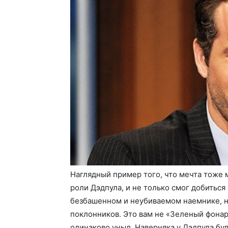
Наглядный пример того, что мечта тоже 
роли Дэдпула, и не только смог добиться 
безбашенном и неубиваемом наемнике, но
поклонников. Это вам не «Зеленый фонарь
одинаково уныл. Наверняка у Дэдпула бу