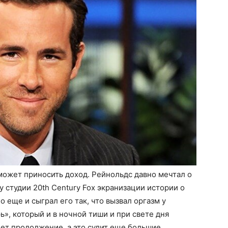
может приносить доход. Рейнольдс давно мечтал о
у студии 20th Century Fox экранизации истории о
 еще и сыграл его так, что вызвал оргазм у
», который и в ночной тиши и при свете дня
дет продолжение, а это сулит еще большие