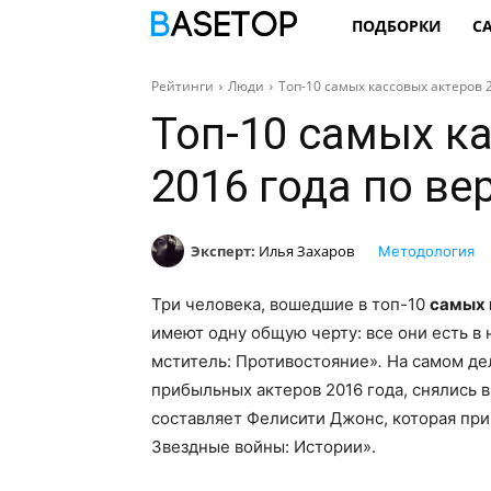
ПОДБОРКИ
С
Рейтинги
Люди
Топ-10 самых кассовых актеров 2
Топ-10 самых к
2016 года по ве
Эксперт:
Илья Захаров
Методология
Три человека, вошедшие в топ-10
самых 
имеют одну общую черту: все они есть в
мститель: Противостояние»
.
На самом дел
прибыльных актеров 2016 года, снялись 
составляет Фелисити Джонс, которая при
Звездные войны: Истории».