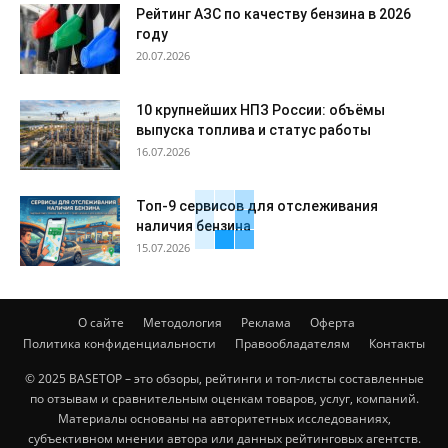
Рейтинг АЗС по качеству бензина в 2026
году
20.07.2026
10 крупнейших НПЗ России: объёмы
выпуска топлива и статус работы
16.07.2026
Топ-9 сервисов для отслеживания
наличия бензина
15.07.2026
О сайте
Методология
Реклама
Оферта
Политика конфиденциальности
Правообладателям
Контакты
© 2025 BASETOP – это обзоры, рейтинги и топ-листы составленные
по отзывам и сравнительным оценкам товаров, услуг, компаний.
Материалы основаны на авторитетных исследованиях,
субъективном мнении автора или данных рейтинговых агентств.