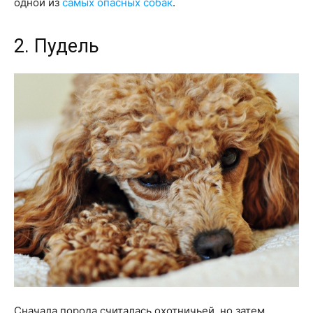
одной из
самых опасных собак
.
2. Пудель
Сначала порода считалась охотничьей, но затем