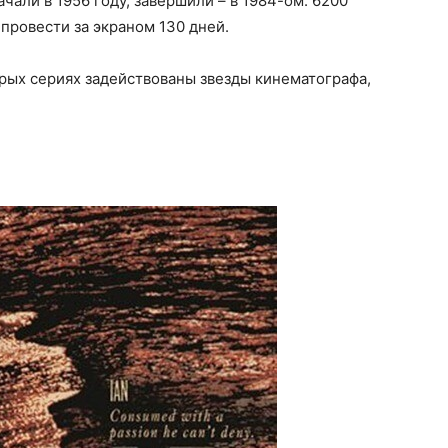
чали в 1956 году, завершили – в 1984-ом. 6200
 провести за экраном 130 дней.
рых сериях задействованы звезды кинематографа,