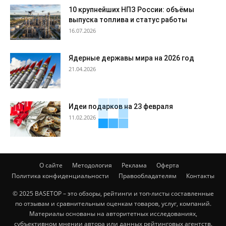
10 крупнейших НПЗ России: объёмы
выпуска топлива и статус работы
16.07.2026
Ядерные державы мира на 2026 год
21.04.2026
Идеи подарков на 23 февраля
11.02.2026
О сайте
Методология
Реклама
Оферта
Политика конфиденциальности
Правообладателям
Контакты
© 2025 BASETOP – это обзоры, рейтинги и топ-листы составленные
по отзывам и сравнительным оценкам товаров, услуг, компаний.
Материалы основаны на авторитетных исследованиях,
субъективном мнении автора или данных рейтинговых агентств.