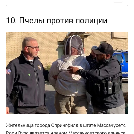
10. Пчелы против полиции
Жительница города Спрингфилд в штате Массачусетс
Рори Вудс является членом Массачусетского альянса