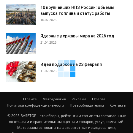
10 крупнейших НПЗ России: объёмы
выпуска топлива и статус работы
16.07.2026
Ядерные державы мира на 2026 год
21.04.2026
Идеи подарков на 23 февраля
11.02.2026
О сайте
Методология
Реклама
Оферта
Политика конфиденциальности
Правообладателям
Контакты
© 2025 BASETOP – это обзоры, рейтинги и топ-листы составленные
по отзывам и сравнительным оценкам товаров, услуг, компаний.
Материалы основаны на авторитетных исследованиях,