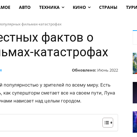
АМОЕ
АВТО
ТЕХНИКА
КИНО
СТРАНЫ
ТУР
 популярных фильмах-катастрофах
естных фактов о
ьмах-катастрофах
Обновлено:
Июнь 2022
я
 популярностью у зрителей по всему миру. Есть
, как супершторм сметает все на своем пути, Луна
унами нависает над целым городом.