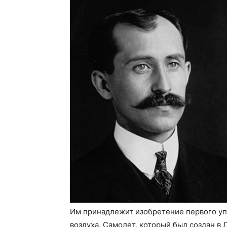
Им принадлежит изобретение первого уп
воздуха. Самолет, который был создан в Д