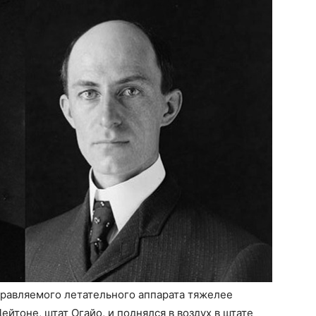
равляемого летательного аппарата тяжелее
ейтоне, штат Огайо, и поднялся в воздух в штате