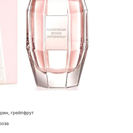
арин, грейпфрут
роза