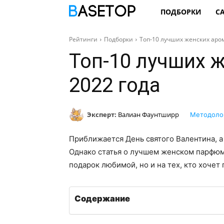
ПОДБОРКИ
С
Рейтинги
Подборки
Топ-10 лучших женских аром
Топ-10 лучших 
2022 года
Эксперт:
Валиан Фаунтширр
Методоло
Приближается День святого Валентина, а 
Однако статья о лучшем женском парфюме
подарок любимой, но и на тех, кто хоче
Содержание