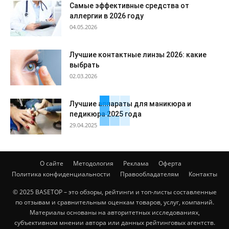
Самые эффективные средства от
аллергии в 2026 году
04.05.2026
Лучшие контактные линзы 2026: какие
выбрать
02.03.2026
Лучшие аппараты для маникюра и
педикюра 2025 года
29.04.2025
О сайте
Методология
Реклама
Оферта
Политика конфиденциальности
Правообладателям
Контакты
© 2025 BASETOP – это обзоры, рейтинги и топ-листы составленные
по отзывам и сравнительным оценкам товаров, услуг, компаний.
Материалы основаны на авторитетных исследованиях,
субъективном мнении автора или данных рейтинговых агентств.